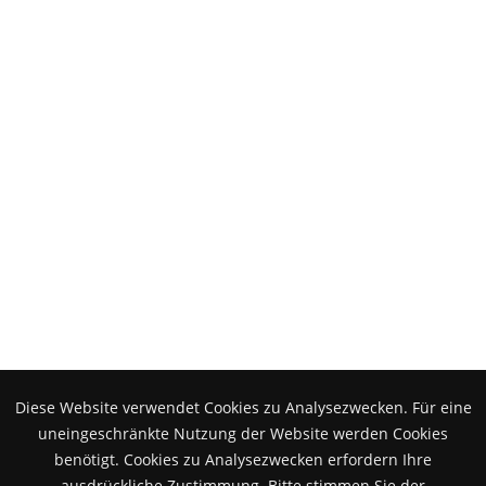
Presse
Aktuelles
Bildergalerie
Stellenangebote
Pressemitteilungen
Ansprechpartner
Stellenangebote
Diese Website verwendet Cookies zu Analysezwecken. Für eine
Aktuelle Angebote finden sie hier!
uneingeschränkte Nutzung der Website werden Cookies
benötigt. Cookies zu Analysezwecken erfordern Ihre
ausdrückliche Zustimmung. Bitte stimmen Sie der