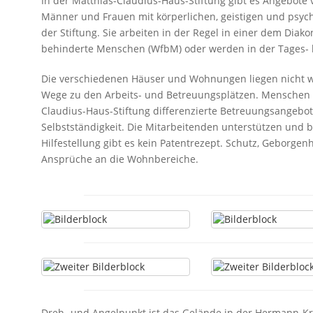
In der Matthias-Claudius-Haus-Stiftung gibt es Angebot
Männer und Frauen mit körperlichen, geistigen und psy
der Stiftung. Sie arbeiten in der Regel in einer dem Dia
behinderte Menschen (WfbM) oder werden in der Tages- 
Die verschiedenen Häuser und Wohnungen liegen nicht we
Wege zu den Arbeits- und Betreuungsplätzen. Menschen 
Claudius-Haus-Stiftung differenzierte Betreuungsangebo
Selbstständigkeit. Die Mitarbeitenden unterstützen und be
Hilfestellung gibt es kein Patentrezept. Schutz, Geborge
Ansprüche an die Wohnbereiche.
Dreh- und Angelpunkt ist das Gelände in der Hermann-Kr