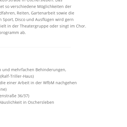
tet so verschiedene Möglichkeiten der
dfahren, Reiten, Gartenarbeit sowie die
an Sport, Disco und Ausflügen wird gern
elt in der Theatergruppe oder singt im Chor.
sprogramm ab.
n und mehrfachen Behinderungen,
(Ralf-Triller-Haus)
ie einer Arbeit in der WfbM nachgehen
ine)
enstraße 36/37)
äuslichkeit in Oschersleben