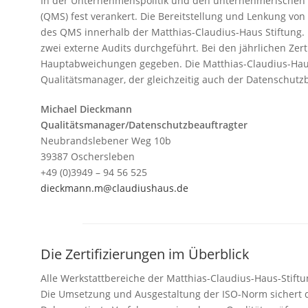
In der Unternehmenspolitik und den unternehmerischen 
(QMS) fest verankert. Die Bereitstellung und Lenkung vo
des QMS innerhalb der Matthias-Claudius-Haus Stiftung. 
zwei externe Audits durchgeführt. Bei den jährlichen Zerti
Hauptabweichungen gegeben. Die Matthias-Claudius-Haus
Qualitätsmanager, der gleichzeitig auch der Datenschutzb
Michael Dieckmann
Qualitätsmanager/Datenschutzbeauftragter
Neubrandslebener Weg 10b
39387 Oschersleben
+49 (0)3949 – 94 56 525
dieckmann.m@claudiushaus.de
Die Zertifizierungen im Überblick
Alle Werkstattbereiche der Matthias-Claudius-Haus-Stiftun
Die Umsetzung und Ausgestaltung der ISO-Norm sichert 